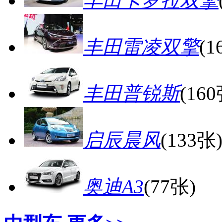
丰田卡罗拉双擎
丰田雷凌双擎
(1
丰田普锐斯
(160
启辰晨风
(133张
奥迪A3
(77张)