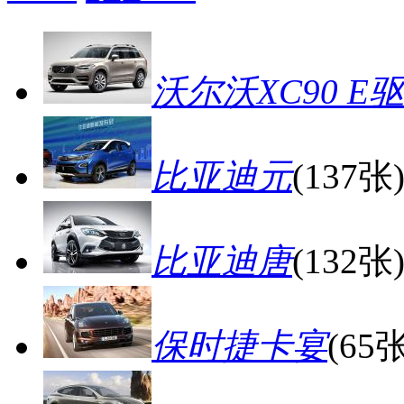
沃尔沃XC90 E驱
比亚迪元
(137张
比亚迪唐
(132张
保时捷卡宴
(65张