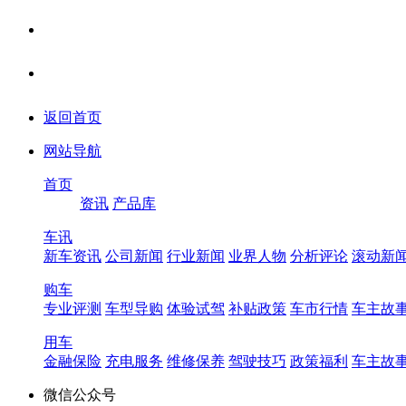
返回首页
网站导航
首页
资讯
产品库
车讯
新车资讯
公司新闻
行业新闻
业界人物
分析评论
滚动新
购车
专业评测
车型导购
体验试驾
补贴政策
车市行情
车主故
用车
金融保险
充电服务
维修保养
驾驶技巧
政策福利
车主故
微信公众号