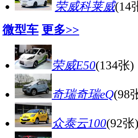
荣威科莱威
(14
微型车
更多>>
荣威E50
(134张)
奇瑞奇瑞eQ
(98
众泰云100
(92张