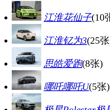
江淮花仙子
(10
江淮钇为3
(25张
思皓爱跑
(8张)
哪吒哪吒U
(5张)
极星Polestar极