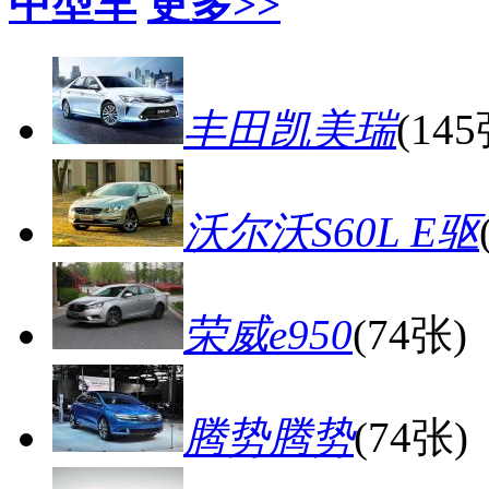
中型车
更多>>
丰田凯美瑞
(145
沃尔沃S60L E驱
荣威e950
(74张)
腾势腾势
(74张)