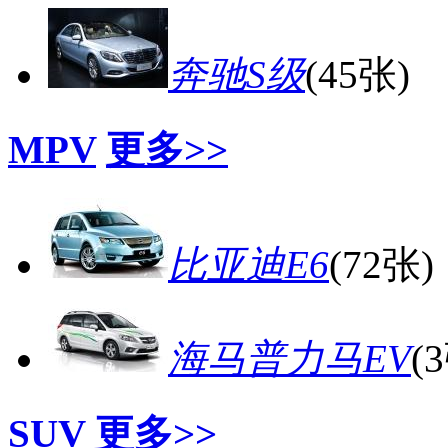
奔驰S级
(45张)
MPV
更多>>
比亚迪E6
(72张)
海马普力马EV
(
SUV
更多>>