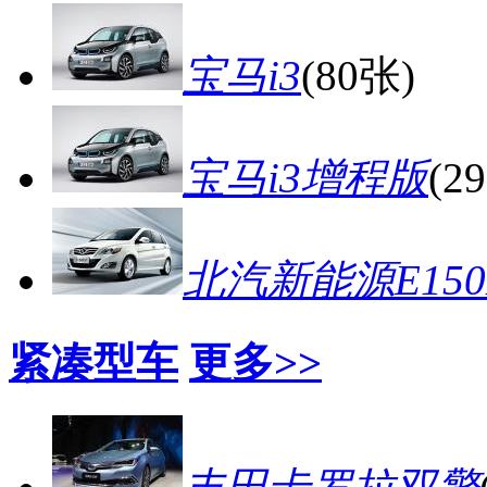
宝马i3
(80张)
宝马i3增程版
(2
北汽新能源E150
紧凑型车
更多>>