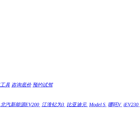
工具
咨询底价
预约试驾
北汽新能源EV200
江淮钇为3
比亚迪元
Model S
哪吒V
iEV230