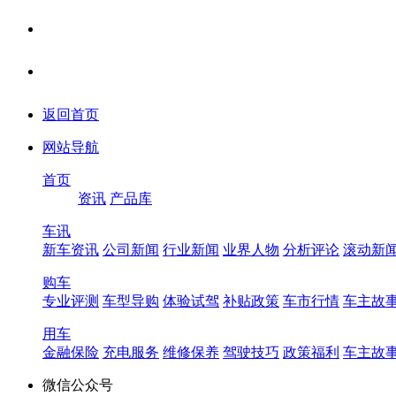
返回首页
网站导航
首页
资讯
产品库
车讯
新车资讯
公司新闻
行业新闻
业界人物
分析评论
滚动新
购车
专业评测
车型导购
体验试驾
补贴政策
车市行情
车主故
用车
金融保险
充电服务
维修保养
驾驶技巧
政策福利
车主故
微信公众号