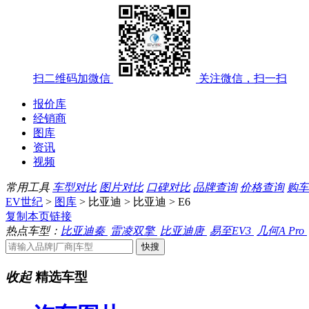
扫二维码加微信
关注微信，扫一扫
报价库
经销商
图库
资讯
视频
常用工具
车型对比
图片对比
口碑对比
品牌查询
价格查询
购车
EV世纪
>
图库
> 比亚迪 > 比亚迪 > E6
复制本页链接
热点车型：
比亚迪秦
雷凌双擎
比亚迪唐
易至EV3
几何A Pro
收起
精选车型