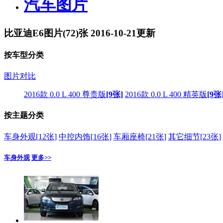
汽车图片
比亚迪E6图片(
72
)张 2016-10-21更新
按车型分类
图片对比
2016款 0.0 L 400 尊贵版
[9张]
2016款 0.0 L 400 精英版
[9张
按主题分类
车身外观[
12张
]
中控内饰[
16张
]
车厢座椅[
21张
]
其它细节[
23张
]
车身外观
更多>>