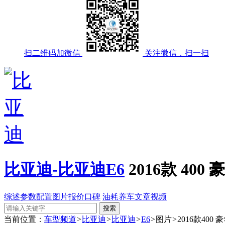
扫二维码加微信
关注微信，扫一扫
比亚迪-比亚迪E6
2016款 400
综述
参数配置
图片
报价
口碑
油耗
养车
文章
视频
当前位置：
车型频道
>
比亚迪
>
比亚迪
>
E6
>
图片
>
2016款400 