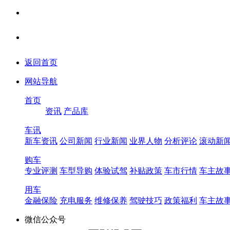
返回首页
网站导航
首页
资讯
产品库
车讯
新车资讯
公司新闻
行业新闻
业界人物
分析评论
滚动新
购车
专业评测
车型导购
体验试驾
补贴政策
车市行情
车主故
用车
金融保险
充电服务
维修保养
驾驶技巧
政策福利
车主故
微信公众号