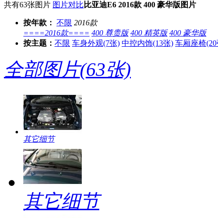
共有
63
张图片
图片对比
比亚迪E6 2016款 400 豪华版图片
按年款：
不限
2016款
====2016款====
400 尊贵版
400 精英版
400 豪华版
按主题：
不限
车身外观
(7张)
中控内饰
(13张)
车厢座椅
(2
全部图片
(63张)
其它细节
其它细节