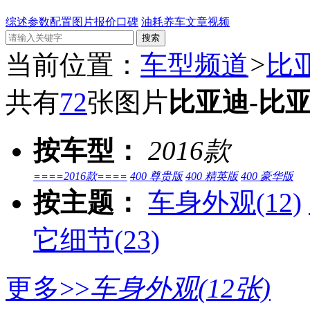
综述
参数配置
图片
报价
口碑
油耗
养车
文章
视频
当前位置：
车型频道
>
比
共有
72
张图片
比亚迪-比亚
按车型：
2016款
====2016款====
400 尊贵版
400 精英版
400 豪华版
按主题：
车身外观
(12)
它细节
(23)
更多>>
车身外观
(12张)