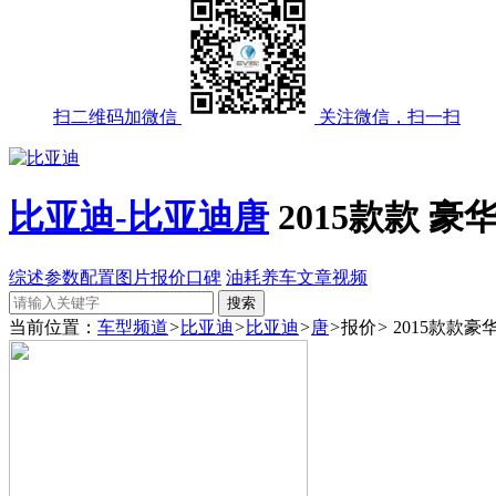
扫二维码加微信
关注微信，扫一扫
比亚迪-比亚迪唐
2015款款 豪
综述
参数配置
图片
报价
口碑
油耗
养车
文章
视频
当前位置：
车型频道
>
比亚迪
>
比亚迪
>
唐
>
报价
>
2015款款豪