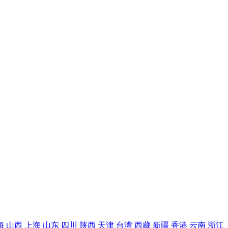
海
山西
上海
山东
四川
陕西
天津
台湾
西藏
新疆
香港
云南
浙江