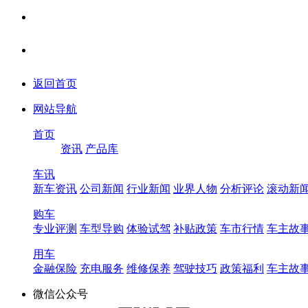
返回首页
网站导航
首页
资讯
产品库
车讯
新车资讯
公司新闻
行业新闻
业界人物
分析评论
滚动新
购车
专业评测
车型导购
体验试驾
补贴政策
车市行情
车主故
用车
金融保险
充电服务
维修保养
驾驶技巧
政策福利
车主故
微信公众号