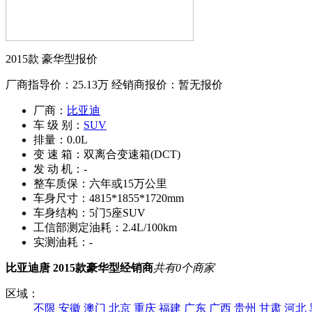
2015款 豪华型报价
厂商指导价：
25.13万
经销商报价：
暂无报价
厂商：
比亚迪
车 级 别：
SUV
排量：
0.0L
变 速 箱：
双离合变速箱(DCT)
发 动 机：
-
整车质保：
六年或15万公里
车身尺寸：
4815*1855*1720mm
车身结构：
5门5座SUV
工信部测定油耗：
2.4L/100km
实测油耗：
-
比亚迪唐 2015款豪华型经销商
共有
0
个商家
区域：
不限
安徽
澳门
北京
重庆
福建
广东
广西
贵州
甘肃
河北