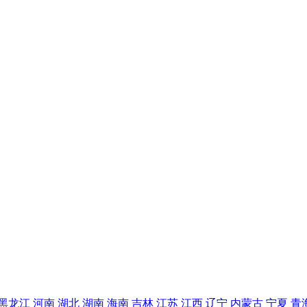
黑龙江
河南
湖北
湖南
海南
吉林
江苏
江西
辽宁
内蒙古
宁夏
青