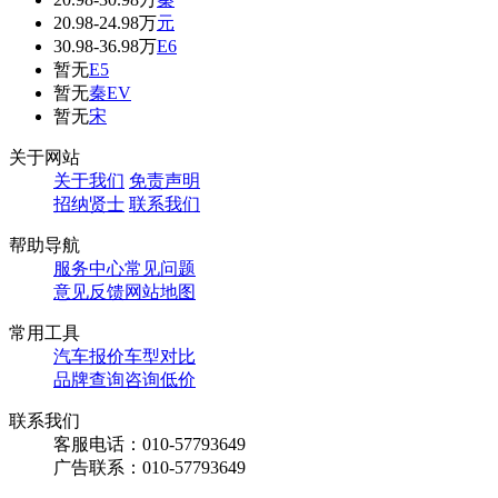
20.98-24.98万
元
30.98-36.98万
E6
暂无
E5
暂无
秦EV
暂无
宋
关于网站
关于我们
免责声明
招纳贤士
联系我们
帮助导航
服务中心
常见问题
意见反馈
网站地图
常用工具
汽车报价
车型对比
品牌查询
咨询低价
联系我们
客服电话：
010-57793649
广告联系：
010-57793649