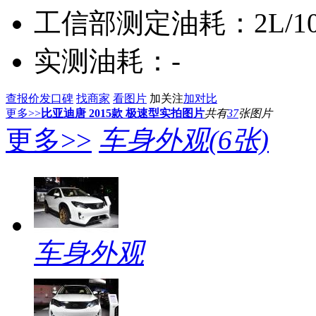
工信部测定油耗：
2L/1
实测油耗：
-
查报价
发口碑
找商家
看图片
加关注
加对比
更多>>
比亚迪唐 2015款 极速型实拍图片
共有
37
张图片
更多>>
车身外观
(6张)
车身外观