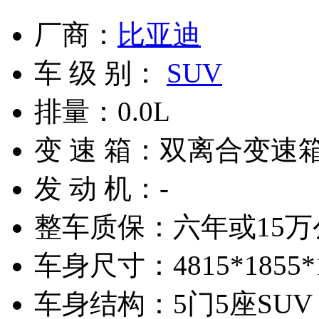
厂商：
比亚迪
车 级 别：
SUV
排量：
0.0L
变 速 箱：
双离合变速箱(
发 动 机：
-
整车质保：
六年或15
车身尺寸：
4815*1855
车身结构：
5门5座SUV