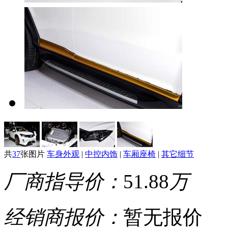
共
37
张图片
车身外观
|
中控内饰
|
车厢座椅
|
其它细节
厂商指导价：
51.88
万
经销商报价：
暂无报价