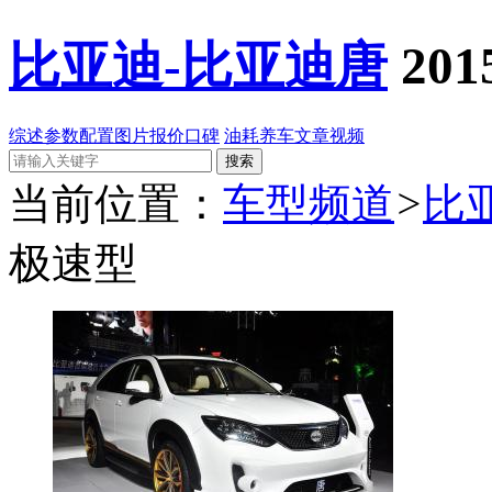
比亚迪-比亚迪唐
20
综述
参数配置
图片
报价
口碑
油耗
养车
文章
视频
当前位置：
车型频道
>
比
极速型