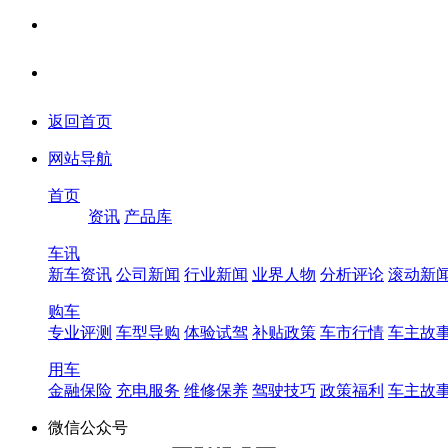
返回首页
网站导航
首页
资讯
产品库
车讯
新车资讯
公司新闻
行业新闻
业界人物
分析评论
滚动新
购车
专业评测
车型导购
体验试驾
补贴政策
车市行情
车主故
用车
金融保险
充电服务
维修保养
驾驶技巧
政策福利
车主故
微信公众号