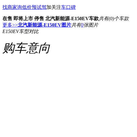
找商家
询低价
预试驾
加关注
车口碑
在售
即将上市
停售
北汽新能源-E150EV车款
共有
(0)
个车款
更多>>
北汽新能源-E150EV图片
共有
0
张图片
E150EV车型对比
购车意向