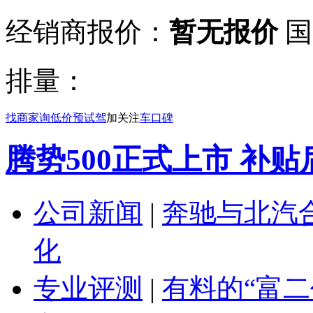
经销商报价：
暂无报价
国
排量：
找商家
询低价
预试驾
加关注
车口碑
腾势500正式上市 补贴后售
公司新闻
|
奔驰与北汽
化
专业评测
|
有料的“富二