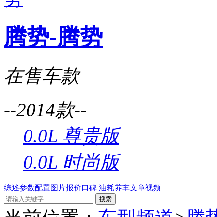
腾势-腾势
在售车款
--2014款--
0.0L 尊贵版
0.0L 时尚版
综述
参数配置
图片
报价
口碑
油耗
养车
文章
视频