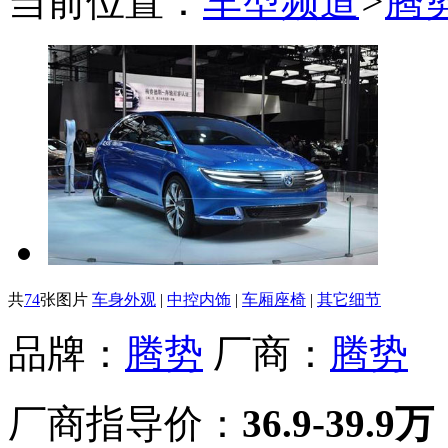
当前位置：
车型频道
>
腾
共
74
张图片
车身外观
|
中控内饰
|
车厢座椅
|
其它细节
品牌：
腾势
厂商：
腾势
厂商指导价：
36.9-39.9万