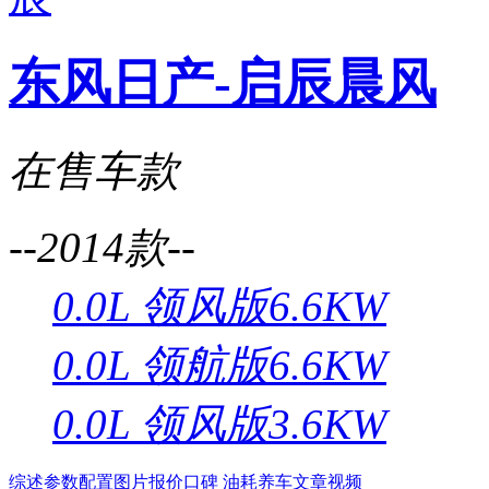
东风日产-启辰晨风
在售车款
--2014款--
0.0L 领风版6.6KW
0.0L 领航版6.6KW
0.0L 领风版3.6KW
综述
参数配置
图片
报价
口碑
油耗
养车
文章
视频