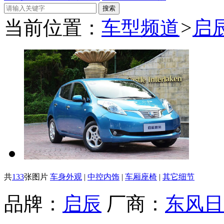
当前位置：
车型频道
>
启
共
133
张图片
车身外观
|
中控内饰
|
车厢座椅
|
其它细节
品牌：
启辰
厂商：
东风日