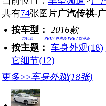
当前位置：
车型频道
>
广
共有
74
张图片
广汽传祺-广
按车型：
2016款
====2016款====
PHEV 尊享版
PHEV 精英版
按主题：
车身外观
(18)
它细节
(12)
更多>>
车身外观
(18张)