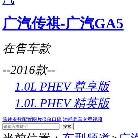
广汽传祺-广汽GA5
在售车款
--2016款--
1.0L PHEV 尊享版
1.0L PHEV 精英版
综述
参数配置
图片
报价
口碑
油耗
养车
文章
视频