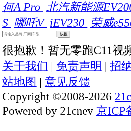
何A Pro
北汽新能源EV20
S
哪吒V
iEV230
荣威e55
很抱歉！暂无零跑C11视
关于我们
|
免责声明
|
招
站地图
|
意见反馈
Copyright
©
2008-2026
21
Powered by 21cnev
京ICP备