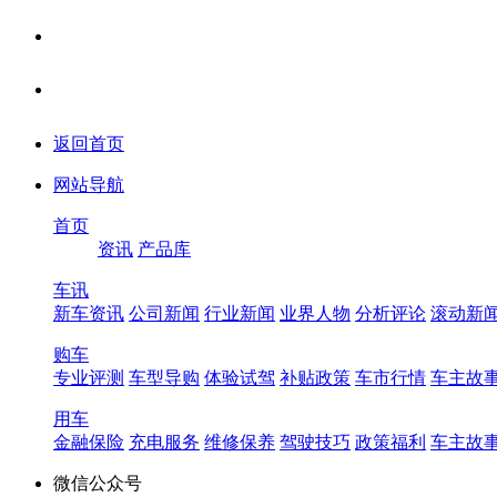
返回首页
网站导航
首页
资讯
产品库
车讯
新车资讯
公司新闻
行业新闻
业界人物
分析评论
滚动新
购车
专业评测
车型导购
体验试驾
补贴政策
车市行情
车主故
用车
金融保险
充电服务
维修保养
驾驶技巧
政策福利
车主故
微信公众号