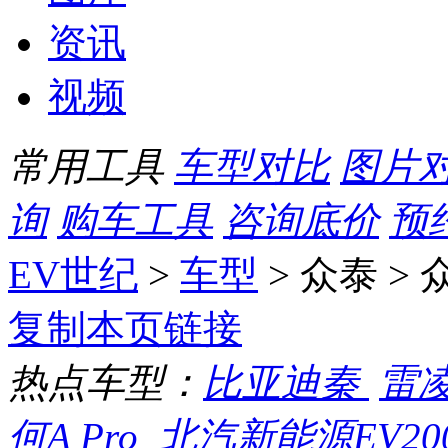
资讯
视频
常用工具
车型对比
图片
询
购车工具
咨询底价
预
EV世纪
>
车型
> 众泰 > 
复制本页链接
热点车型：
比亚迪秦
雷
何A Pro
北汽新能源EV20