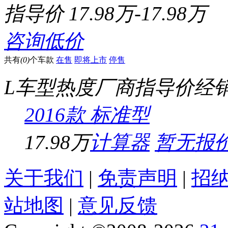
指导价
17.98万-17.98万
咨询低价
共有
(0)
个车款
在售
即将上市
停售
L车型
热度
厂商指导价
经
2016款 标准型
17.98万
计算器
暂无报
关于我们
|
免责声明
|
招
站地图
|
意见反馈