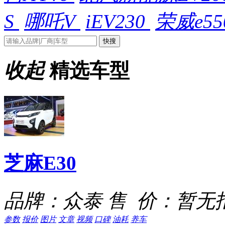
S
哪吒V
iEV230
荣威e55
收起
精选车型
芝麻E30
品牌：众泰
售 价：暂无
参数
报价
图片
文章
视频
口碑
油耗
养车